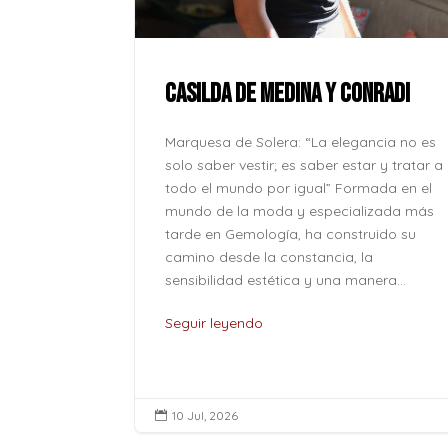
ue la paz no
onde se
l corazón
CASILDA DE MEDINA Y CONRADI
lver odio
o caben en
Marquesa de Solera: “La elegancia no es
o son solo
solo saber vestir; es saber estar y tratar a
...
todo el mundo por igual” Formada en el
mundo de la moda y especializada más
tarde en Gemología, ha construido su
camino desde la constancia, la
sensibilidad estética y una manera...
Seguir leyendo
10 Jul, 2026
