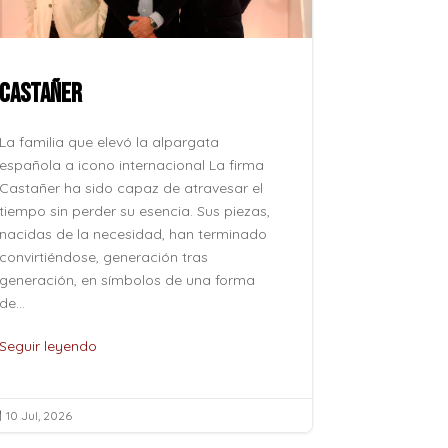
CASTAÑER
ROCÍO JU
La familia que elevó la alpargata
La voz que 
española a icono internacional La firma
después, su
Castañer ha sido capaz de atravesar el
como se pro
tiempo sin perder su esencia. Sus piezas,
como se evoc
nacidas de la necesidad, han terminado
esfuerzo, si
convirtiéndose, generación tras
naturalidad 
generación, en símbolos de una forma
pertenece al
de...
de...
Seguir leyendo
Seguir leye
10 Jul, 2026
10 Jul, 2026

