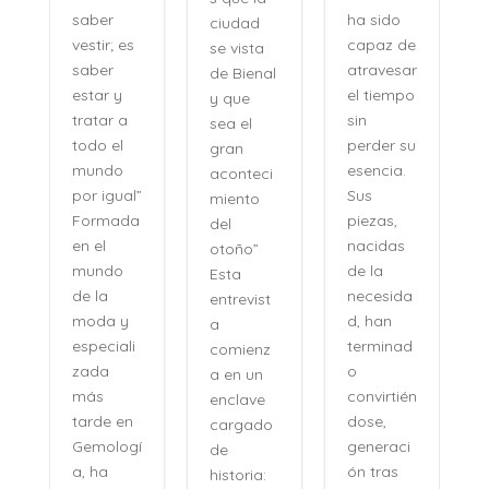
ha sido
saber
ciudad
capaz de
vestir; es
se vista
atravesar
saber
de Bienal
e
el tiempo
estar y
y que
n
sin
tratar a
sea el
perder su
todo el
gran
,
esencia.
mundo
aconteci
l
Sus
por igual”
miento
piezas,
Formada
del
nacidas
en el
otoño”
de la
mundo
Esta
necesida
de la
entrevist
d, han
moda y
a
terminad
especiali
comienz
o
zada
a en un
convirtién
más
enclave
dose,
tarde en
cargado
generaci
Gemologí
de
ón tras
a, ha
historia:
n