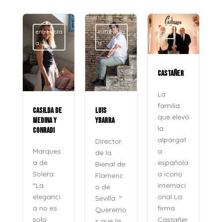
entrevista
entrevista
Blog
a
a
CASTAÑER
La
familia
CASILDA DE
LUIS
que elevó
MEDINA Y
YBARRA
la
CONRADI
alpargat
Director
a
Marques
de la
española
a de
Bienal de
a icono
Solera:
Flamenc
internaci
“La
o de
onal La
eleganci
Sevilla: “
firma
a no es
Queremo
o
Castañer
solo
s que la