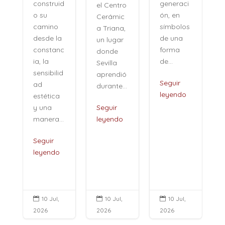
generaci
construid
el Centro
ón, en
o su
Cerámic
símbolos
camino
a Triana,
de una
desde la
un lugar
forma
constanc
donde
de...
ia, la
Sevilla
sensibilid
aprendió
,
Seguir
ad
durante...
leyendo
estética
i
y una
Seguir
manera...
leyendo
Seguir
leyendo
10 Jul,
10 Jul,
10 Jul,



2026
2026
2026