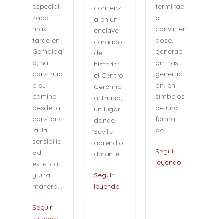
terminad
especiali
comienz
o
zada
a en un
convirtién
más
enclave
dose,
tarde en
cargado
generaci
Gemologí
de
ón tras
a, ha
historia:
n
generaci
construid
el Centro
ón, en
o su
Cerámic
símbolos
camino
a Triana,
de una
desde la
un lugar
forma
constanc
donde
de...
ia, la
Sevilla
sensibilid
aprendió
,
Seguir
ad
durante...
leyendo
estética
i
y una
Seguir
manera...
leyendo
Seguir
leyendo