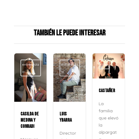
También le puede interesar
entrevista
entrevista
Blog
a
a
CASTAÑER
La
familia
CASILDA DE
LUIS
que elevó
MEDINA Y
YBARRA
la
CONRADI
alpargat
Director