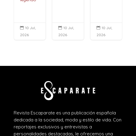
10 Jul,
10 Jul,
10 Jul,



2026
2026
2026
Revista Escaparate es una publicación española
dedicada a la sociedad, moda y estilo de vida. Con
reportajes exclusivos y entrevistas a
personalidades destacadas, le ofrecemos una