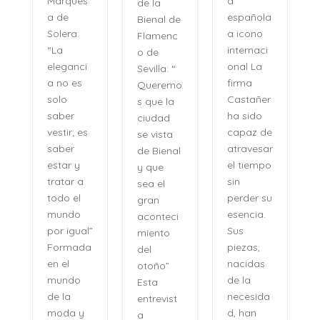
a
Marques
de la
española
a de
Bienal de
a icono
Solera:
Flamenc
internaci
“La
o de
onal La
eleganci
Sevilla: “
firma
a no es
Queremo
o
Castañer
solo
s que la
ha sido
saber
ciudad
capaz de
vestir; es
se vista
atravesar
saber
de Bienal
e
el tiempo
estar y
y que
n
sin
tratar a
sea el
perder su
todo el
gran
,
esencia.
mundo
aconteci
l
Sus
por igual”
miento
piezas,
Formada
del
nacidas
en el
otoño”
de la
mundo
Esta
necesida
de la
entrevist
d, han
moda y
a