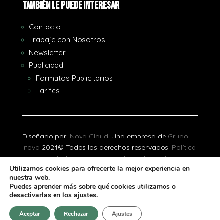
También le puede interesar
Contacto
Trabaje con Nosotros
Newsletter
Publicidad
Formatos Publicitarios
Tarifas
Diseñado por
iNova Cloud
. Una empresa de
Grupo
Inova
2024© Todos los derechos reservados.
Política
de Privacidad
|
Aviso Legal
|
Política de Cookies
Utilizamos cookies para ofrecerte la mejor experiencia en
nuestra web.
[gtranslate]
Puedes aprender más sobre qué cookies utilizamos o
desactivarlas en los ajustes.
Aceptar
Rechazar
Ajustes