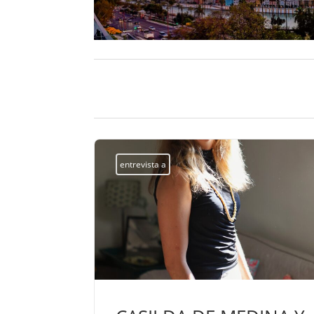
entrevista a
EL
ue la paz no
nde se