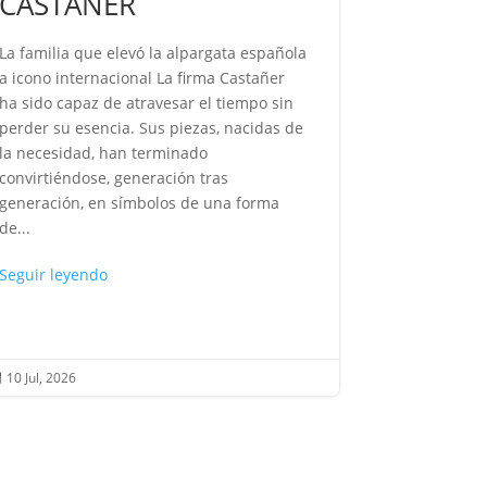
CASTAÑER
ROCÍO
La familia que elevó la alpargata española
La voz que 
a icono internacional La firma Castañer
después, su
ha sido capaz de atravesar el tiempo sin
como se pro
perder su esencia. Sus piezas, nacidas de
como se evoc
la necesidad, han terminado
sin distanci
convirtiéndose, generación tras
desconcierta
generación, en símbolos de una forma
pasado, sino
de...
Seguir leye
Seguir leyendo
10 Jul, 2026
10 Jul, 2026

