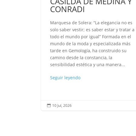
CASILDA DE MEDINA Y
l corazón
CONRADI
lver odio
o caben en
Marquesa de Solera: “La elegancia no es
o son solo
solo saber vestir; es saber estar y tratar a
....
todo el mundo por igual” Formada en el
mundo de la moda y especializada más
tarde en Gemología, ha construido su
camino desde la constancia, la
sensibilidad estética y una manera...
Seguir leyendo
10 Jul, 2026
