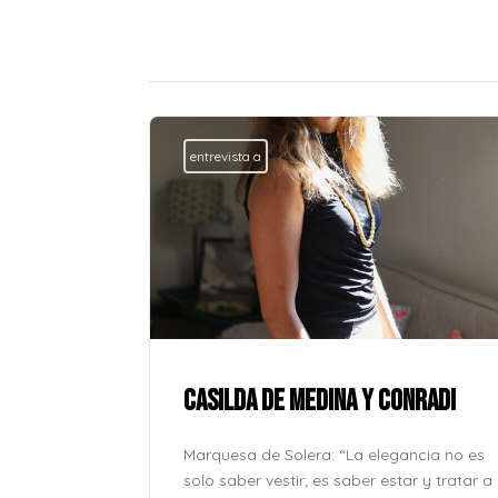
entrevista a
ue la paz no
onde se
l corazón
CASILDA DE MEDINA Y CONRADI
lver odio
o caben en
Marquesa de Solera: “La elegancia no es
o son solo
solo saber vestir; es saber estar y tratar a
...