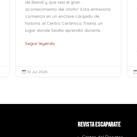
de Bienal y que sea el gran
acontecimiento del otoño” Esta entrevista
comienza en un enclave cargado de
historia: el Centro Cerámica Triana, un
lugar donde Sevilla aprendió durante...
Seguir leyendo
10 Jul, 2026

REVISTA ESCAPARATE