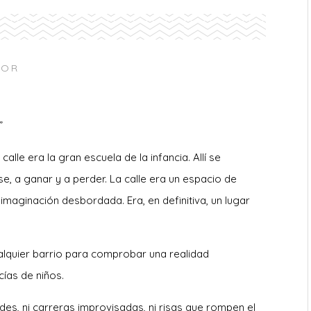
TOR
s”
lle era la gran escuela de la infancia. Allí se
rse, a ganar y a perder. La calle era un espacio de
 imaginación desbordada. Era, en definitiva, un lugar
lquier barrio para comprobar una realidad
cías de niños.
s, ni carreras improvisadas, ni risas que rompen el