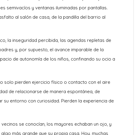
ques semivacíos y ventanas iluminadas por pantallas.
alto al salón de casa, de la pandilla del barrio al
co, la inseguridad percibida, las agendas repletas de
padres y, por supuesto, el avance imparable de la
spacio de autonomía de los niños, confinando su ocio a
o solo pierden ejercicio físico o contacto con el aire
nidad de relacionarse de manera espontánea, de
ar su entorno con curiosidad. Pierden la experiencia de
Los vecinos se conocían, los mayores echaban un ojo, y
 a algo más grande que su propia casa. Hoy, muchas