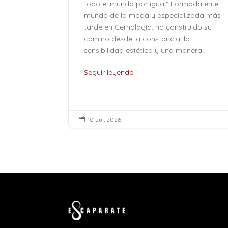
todo el mundo por igual” Formada en el
mundo de la moda y especializada más
tarde en Gemología, ha construido su
camino desde la constancia, la
sensibilidad estética y una manera...
Seguir leyendo
10 Jul, 2026
