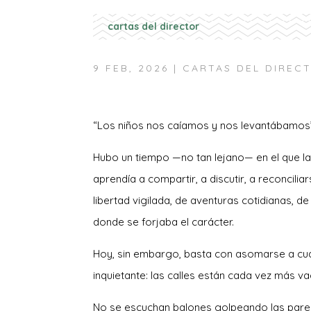
cartas del director
9 FEB, 2026
|
CARTAS DEL DIREC
“Los niños nos caíamos y nos levantábamo
Hubo un tiempo —no tan lejano— en el que la ca
aprendía a compartir, a discutir, a reconcilia
libertad vigilada, de aventuras cotidianas, de
donde se forjaba el carácter.
Hoy, sin embargo, basta con asomarse a cua
inquietante: las calles están cada vez más va
No se escuchan balones golpeando las parede