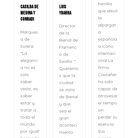
familia
CASILDA DE
LUIS
que elevó
MEDINA Y
YBARRA
la
CONRADI
alpargat
Director
a
Marques
de la
española
a de
Bienal de
a icono
Solera:
Flamenc
internaci
“La
o de
onal La
eleganci
Sevilla: “
firma
a no es
Queremo
o
Castañer
solo
s que la
ha sido
saber
ciudad
capaz de
vestir; es
se vista
atravesar
saber
de Bienal
e
el tiempo
estar y
y que
n
sin
tratar a
sea el
perder su
todo el
gran
,
esencia.
mundo
aconteci
l
Sus
por igual”
miento