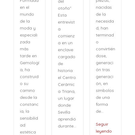
piezas,
Formada
del
nacidas
en el
otoño”
de la
mundo
Esta
necesida
de la
entrevist
d, han
moda y
a
terminad
especiali
comienz
o
zada
a en un
convirtién
más
enclave
dose,
tarde en
cargado
generaci
Gemologí
de
ón tras
a, ha
historia:
n
generaci
construid
el Centro
ón, en
o su
Cerámic
símbolos
camino
a Triana,
de una
desde la
un lugar
forma
constanc
donde
de...
ia, la
Sevilla
sensibilid
aprendió
,
Seguir
ad
durante...
leyendo
estética
i