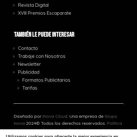
Revista Digital
XVIII Premios Escaparate
También le puede interesar
Contacto
Trabaje con Nosotros
Newsletter
Publicidad
Formatos Publicitarios
Tarifas
Diseñado por
iNova Cloud
. Una empresa de
Grupo
Inova
2024© Todos los derechos reservados.
Política
de Privacidad
|
Aviso Legal
|
Política de Cookies
Utilizamos cookies para ofrecerte la mejor experiencia en