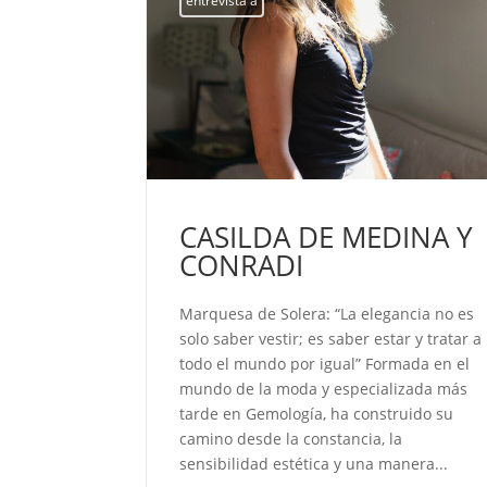
entrevista a
EL
ue la paz no
nde se
CASILDA DE MEDINA Y
l corazón
CONRADI
lver odio
o caben en
Marquesa de Solera: “La elegancia no es
o son solo
solo saber vestir; es saber estar y tratar a
....
todo el mundo por igual” Formada en el
mundo de la moda y especializada más
tarde en Gemología, ha construido su
camino desde la constancia, la
sensibilidad estética y una manera...