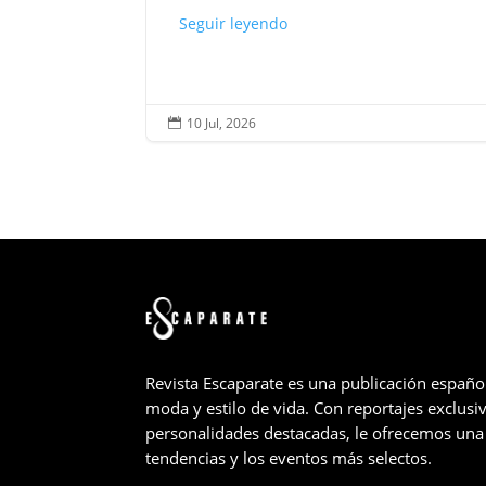
Seguir leyendo
10 Jul, 2026

Revista Escaparate es una publicación españo
moda y estilo de vida. Con reportajes exclusiv
personalidades destacadas, le ofrecemos una 
tendencias y los eventos más selectos.