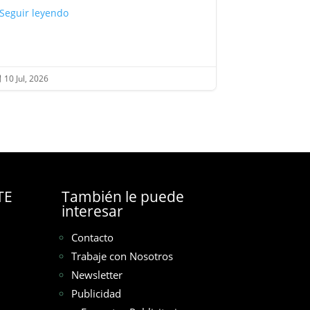
Seguir leyendo
10 Jul, 2026
10 Jul, 2026


TE
También le puede
interesar
Contacto
Trabaje con Nosotros
Newsletter
Publicidad