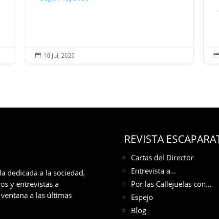
10 Jul, 2026

REVISTA ESCAPARA
Cartas del Director
Entrevista a…
la dedicada a la sociedad,
os y entrevistas a
Por las Callejuelas con…
ventana a las últimas
Espejo
Blog