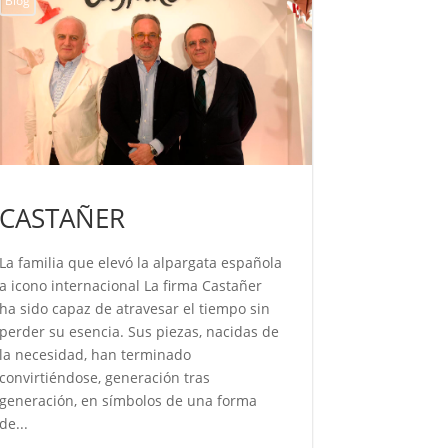
Blog
Blog
CASTAÑER
ROCÍO
La familia que elevó la alpargata española
La voz que 
a icono internacional La firma Castañer
después, su
ha sido capaz de atravesar el tiempo sin
como se pro
perder su esencia. Sus piezas, nacidas de
como se evoc
la necesidad, han terminado
sin distanci
convirtiéndose, generación tras
desconcierta
generación, en símbolos de una forma
pasado, sino
de...
Seguir leye