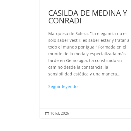
ue la paz no
nde se
CASILDA DE MEDINA Y
l corazón
CONRADI
lver odio
o caben en
Marquesa de Solera: “La elegancia no es
o son solo
solo saber vestir; es saber estar y tratar a
....
todo el mundo por igual” Formada en el
mundo de la moda y especializada más
tarde en Gemología, ha construido su
camino desde la constancia, la
sensibilidad estética y una manera...
Seguir leyendo
10 Jul, 2026
