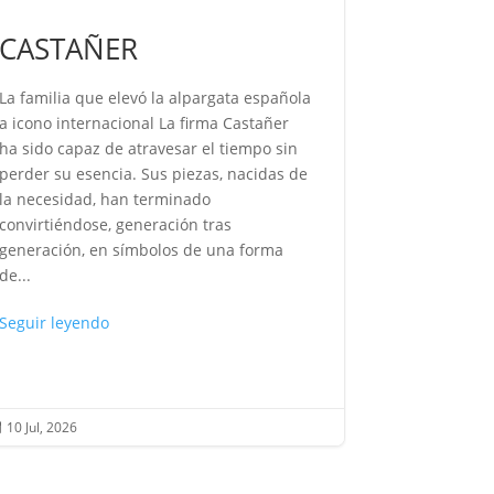
CASTAÑER
ROCÍO
La familia que elevó la alpargata española
La voz que 
a icono internacional La firma Castañer
después, su
ha sido capaz de atravesar el tiempo sin
como se pro
perder su esencia. Sus piezas, nacidas de
como se evoc
la necesidad, han terminado
sin distanci
convirtiéndose, generación tras
desconcierta
generación, en símbolos de una forma
pasado, sino
de...
Seguir leye
Seguir leyendo
10 Jul, 2026
10 Jul, 2026

