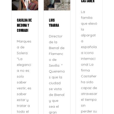
CASTAÑER
La
familia
CASILDA DE
LUIS
que elevó
MEDINA Y
YBARRA
la
CONRADI
alpargat
Director
a
Marques
de la
española
a de
Bienal de
a icono
Solera:
Flamenc
internaci
“La
o de
onal La
eleganci
Sevilla: “
firma
a no es
Queremo
o
Castañer
solo
s que la
ha sido
saber
ciudad
capaz de
vestir; es
se vista
atravesar
saber
de Bienal
e
el tiempo
estar y
y que
n
sin
tratar a
sea el
perder su
todo el
gran
,