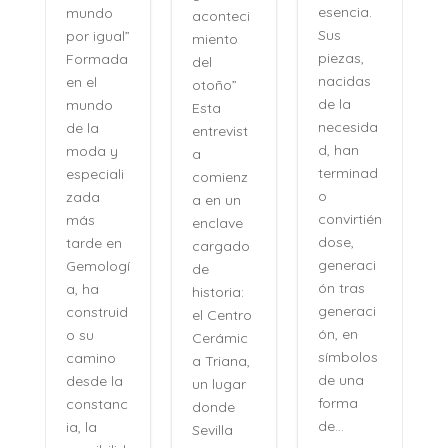
esencia.
mundo
aconteci
l
Sus
por igual”
miento
piezas,
Formada
del
nacidas
en el
otoño”
de la
mundo
Esta
necesida
de la
entrevist
d, han
moda y
a
terminad
especiali
comienz
o
zada
a en un
convirtién
más
enclave
dose,
tarde en
cargado
generaci
Gemologí
de
ón tras
a, ha
historia:
n
generaci
construid
el Centro
ón, en
o su
Cerámic
símbolos
camino
a Triana,
de una
desde la
un lugar
forma
constanc
donde
de...
ia, la
Sevilla