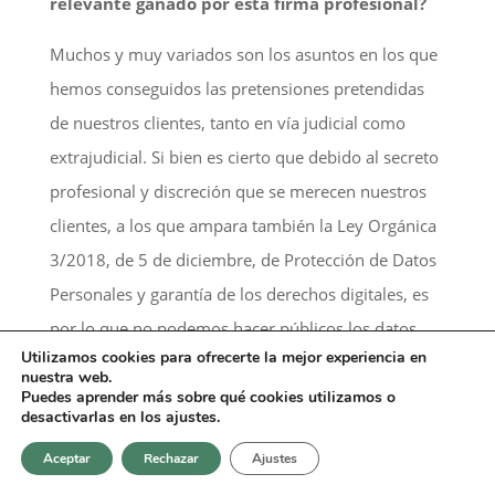
relevante ganado por esta firma profesional?
Muchos y muy variados son los asuntos en los que
hemos conseguidos las pretensiones pretendidas
de nuestros clientes, tanto en vía judicial como
extrajudicial. Si bien es cierto que debido al secreto
profesional y discreción que se merecen nuestros
clientes, a los que ampara también la Ley Orgánica
3/2018, de 5 de diciembre, de Protección de Datos
Personales y garantía de los derechos digitales, es
por lo que no podemos hacer públicos los datos
Utilizamos cookies para ofrecerte la mejor experiencia en
concretos de los asuntos, pero si podemos hacer
nuestra web.
referencia genérica a varios de ellos, de una
Puedes aprender más sobre qué cookies utilizamos o
desactivarlas en los ajustes.
enorme complejidad y gran calado jurídico. Como
Aceptar
Rechazar
Ajustes
el de una mercantil dueña de una flota de aviones