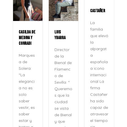
CASTAÑER
ROCÍO
JURADO
La
familia
E
LUIS
La voz
que elevó
YBARRA
que no
la
se apaga
alpargat
Director
Veinte
a
de la
años
española
Bienal de
después,
a icono
Flamenc
su
internaci
o de
nombre
onal La
Sevilla: “
no se
firma
Queremo
pronunci
Castañer
s que la
a como
ha sido
ciudad
se
capaz de
se vista
pronunci
atravesar
de Bienal
an los
el tiempo
y que
recuerdo