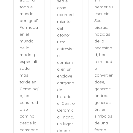
sin
sea el
s, sino
perder su
gran
como se
esencia.
aconteci
evocan
Sus
l”
miento
las
piezas,
a
del
certezas:
nacidas
otoño”
sin
de la
Esta
esfuerzo,
necesida
entrevist
sin
d, han
a
distancia,
terminad
i
comienz
con una
o
a en un
naturalid
convirtién
enclave
ad que
dose,
cargado
desconci
generaci
í
de
erta. Su
ón tras
historia:
voz no
generaci
d
el Centro
pertenec
ón, en
Cerámic
e al
símbolos
a Triana,
pasado,
de una
un lugar
sino a
forma
c
donde