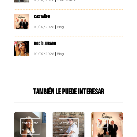
CASTAÑER
10/07/2026
|
Blog
ROCÍO JURADO
10/07/2026
|
Blog
También le puede interesar
a
entrevista
Blog
Blog
a