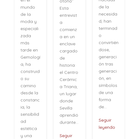
otoño”
de la
mundo
Esta
necesida
de la
entrevist
d, han
moda y
a
terminad
especiali
comienz
o
zada
a en un
convirtién
más
enclave
dose,
tarde en
cargado
generaci
Gemologí
de
ón tras
a, ha
historia:
n
generaci
construid
el Centro
ón, en
o su
Cerámic
símbolos
camino
a Triana,
de una
desde la
un lugar
forma
constanc
donde
de...
ia, la
Sevilla
sensibilid
aprendió
,
Seguir
ad
durante...
leyendo
estética
i
y una
Seguir