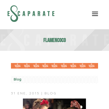
a
Flamencoco
Blog
31 ENE, 2015
|
BLOG