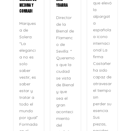
que elevó
MEDINA Y
YBARRA
la
CONRADI
alpargat
Director
a
Marques
de la
española
a de
Bienal de
a icono
Solera:
Flamenc
internaci
“La
o de
onal La
eleganci
Sevilla: “
firma
a no es
Queremo
o
Castañer
solo
s que la
ha sido
saber
ciudad
capaz de
vestir; es
se vista
atravesar
saber
de Bienal
e
el tiempo
estar y
y que
n
sin
tratar a
sea el
perder su
todo el
gran
,
esencia.
mundo
aconteci
l
Sus
por igual”
miento
piezas,
Formada
del
nacidas
en el