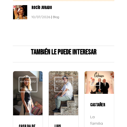
ROCÍO JURADO
10/07/2026
|
Blog
También le puede interesar
entrevista
entrevista
Blog
a
a
CASTAÑER
La
familia
CASILDA DE
LUIS