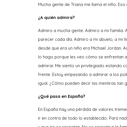
Mucha gente de Triana me llama el niño. Eso
¿A quién admira?
Admiro a mucha gente. Admiro a mi familia. 
parecer cada día. Admiro a mi abuelo, a mi 
desde que era un niño era Michael Jordan. Adm
lo hago porque les veo cómo se enfrentan a l
admirar. Me siento un privilegiado estando 
frente. Estoy empezando a admirar a los pol
igual. ¿Cómo pueden decir las mentiras tan g
¿Qué pasa en España?
En España hay una pérdida de valores trem
ir en contra de todo lo establecido. Para n
y que no se respetan. No se respeta a la famili