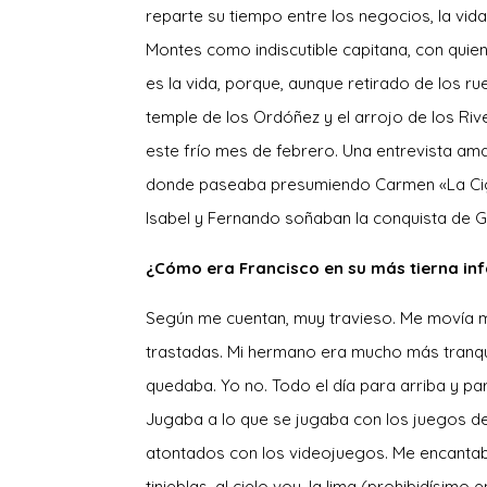
reparte su tiempo entre los negocios, la vida
Montes como indiscutible capitana, con quien
es la vida, porque, aunque retirado de los 
temple de los Ordóñez y el arrojo de los Riv
este frío mes de febrero. Una entrevista am
donde paseaba presumiendo Carmen «La Ciga
Isabel y Fernando soñaban la conquista de 
¿Cómo era Francisco en su más tierna in
Según me cuentan, muy travieso. Me movía má
trastadas. Mi hermano era mucho más tranqui
quedaba. Yo no. Todo el día para arriba y pa
Jugaba a lo que se jugaba con los juegos d
atontados con los videojuegos. Me encantaba el
tinieblas, al cielo voy, la lima (prohibidísim