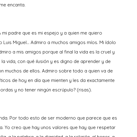
 me encanta.
A mi padre que es mi espejo y a quien me quiero
tío Luis Miguel… Admiro a muchos amigos míos. Mi ídolo
iro a mis amigos porque al final la vida es la cruel y
a vida, con qué ilusión y es digno de aprender y de
con muchos de ellos. Admiro sobre todo a quien va de
íticos de hoy en día que mienten y les da exactamente
ordas y no tener ningún escrúpulo? (risas).
enda. Por todo esto de ser moderno que parece que es
ada. Yo creo que hay unos valores que hay que respetar
a, a la palabra, a la dignidad, a la religión, al honor, a