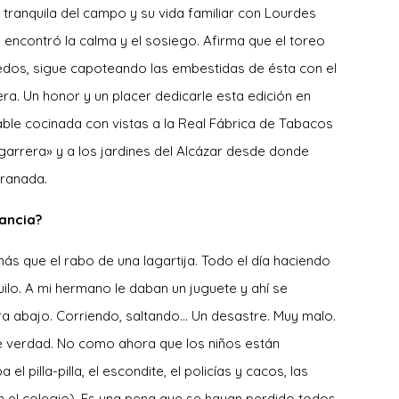
 tranquila del campo y su vida familiar con Lourdes
 encontró la calma y el sosiego. Afirma que el toreo
ruedos, sigue capoteando las embestidas de ésta con el
era. Un honor y un placer dedicarle esta edición en
able cocinada con vistas a la Real Fábrica de Tabacos
rrera» y a los jardines del Alcázar desde donde
Granada.
fancia?
s que el rabo de una lagartija. Todo el día haciendo
lo. A mi hermano le daban un juguete y ahí se
ra abajo. Corriendo, saltando… Un desastre. Muy malo.
e verdad. No como ahora que los niños están
 pilla-pilla, el escondite, el policías y cacos, las
o en el colegio). Es una pena que se hayan perdido todos