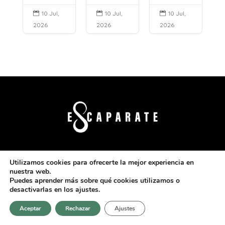
10 Jul,
10 Jul,
10 Jul,



2026
2026
2026
Revista Escaparate es una publicación española
Utilizamos cookies para ofrecerte la mejor experiencia en
dedicada a la sociedad, moda y estilo de vida. Con
nuestra web.
reportajes exclusivos y entrevistas a
Puedes aprender más sobre qué cookies utilizamos o
personalidades destacadas, le ofrecemos una
desactivarlas en los ajustes.
ventana a las últimas tendencias y los eventos más
Aceptar
Rechazar
Ajustes
selectos.