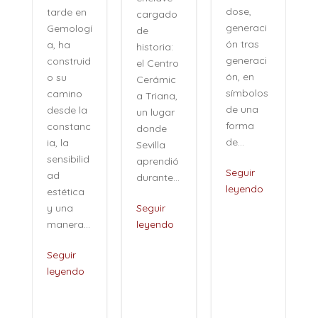
ad que
dose,
cargado
desconci
generaci
í
de
erta. Su
ón tras
historia:
voz no
generaci
d
el Centro
pertenec
ón, en
Cerámic
e al
símbolos
a Triana,
pasado,
de una
un lugar
sino a
forma
c
donde
una
de...
Sevilla
especie
aprendió
de...
Seguir
durante...
leyendo
Seguir
Seguir
leyendo
.
leyendo