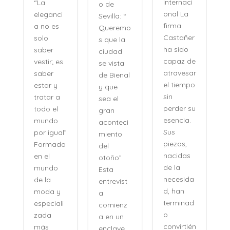
internaci
o de
nombre
onal La
Sevilla: “
no se
firma
Queremo
pronunci
Castañer
s que la
a como
ha sido
ciudad
se
capaz de
se vista
pronunci
atravesar
de Bienal
an los
el tiempo
y que
recuerdo
sin
sea el
s, sino
perder su
gran
como se
esencia.
aconteci
evocan
Sus
”
miento
las
piezas,
a
del
certezas:
nacidas
otoño”
sin
de la
Esta
esfuerzo,
necesida
entrevist
sin
d, han
a
distancia,
terminad
comienz
con una
o
a en un
naturalid
convirtién
enclave