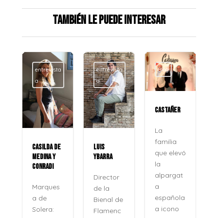
También le puede interesar
entrevista
Blog
Blog
a
CASTAÑER
ROCÍO
JURADO
La
familia
LUIS
La voz
que elevó
YBARRA
que no
la
se apaga
alpargat
Director
Veinte
a
de la
años
española
Bienal de
después,
a icono
Flamenc
su