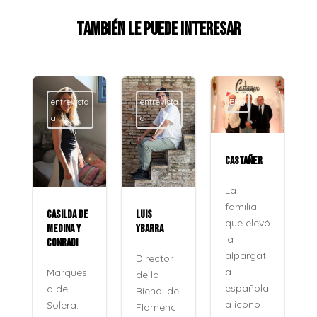
También le puede interesar
entrevista
entrevista
Blog
a
a
CASTAÑER
La
familia
CASILDA DE
LUIS
que elevó
MEDINA Y
YBARRA
la
CONRADI
alpargat
Director
a
Marques
de la
española
a de
Bienal de
a icono
Solera:
Flamenc