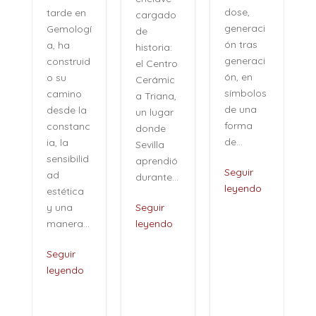
dose,
tarde en
cargado
generaci
Gemologí
de
ón tras
a, ha
historia:
n
generaci
construid
el Centro
ón, en
o su
Cerámic
símbolos
camino
a Triana,
de una
desde la
un lugar
forma
constanc
donde
de...
ia, la
Sevilla
sensibilid
aprendió
,
Seguir
ad
durante...
leyendo
estética
i
y una
Seguir
manera...
leyendo
Seguir
leyendo