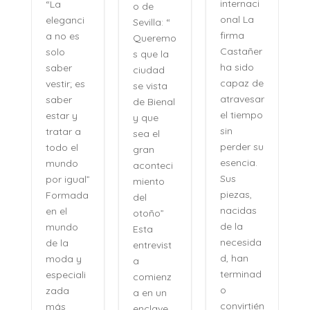
internaci
“La
o de
onal La
eleganci
Sevilla: “
firma
a no es
Queremo
o
Castañer
solo
s que la
ha sido
saber
ciudad
capaz de
vestir; es
se vista
atravesar
saber
de Bienal
e
el tiempo
estar y
y que
n
sin
tratar a
sea el
perder su
todo el
gran
,
esencia.
mundo
aconteci
l
Sus
por igual”
miento
piezas,
Formada
del
nacidas
en el
otoño”
de la
mundo
Esta
necesida
de la
entrevist
d, han
moda y
a
terminad
especiali
comienz
o
zada
a en un
convirtién
más
enclave