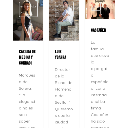
ta
entrevista
Blog
Blog
a
CASTAÑER
ROCÍO
JURADO
La
familia
DE
LUIS
La voz
que elevó
YBARRA
que no
la
se apaga
alpargat
Director
Veinte
a
s
de la
años
española
Bienal de
después,
a icono
Flamenc
su
internaci
o de
nombre
onal La
i
Sevilla: “
no se
firma
Queremo
pronunci
Castañer
s que la
a como
ha sido
ciudad
se
capaz de
es