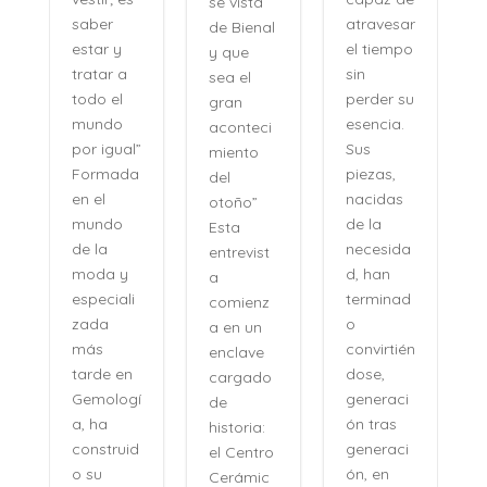
se vista
pronunci
atravesar
de Bienal
an los
el tiempo
y que
recuerdo
sin
a
sea el
s, sino
perder su
gran
como se
esencia.
aconteci
evocan
Sus
al”
miento
las
piezas,
da
del
certezas:
nacidas
otoño”
sin
de la
Esta
esfuerzo,
necesida
entrevist
sin
d, han
y
a
distancia,
terminad
li
comienz
con una
o
a en un
naturalid
convirtién
enclave
ad que
dose,
n
cargado
desconci
generaci
gí
de
erta. Su
ón tras
historia:
voz no
generaci
id
el Centro
pertenec
ón, en
Cerámic