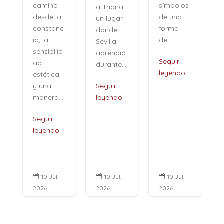
e al
símbolos
a Triana,
pasado,
de una
a
un lugar
sino a
forma
nc
donde
una
de...
Sevilla
especie
id
aprendió
de...
Seguir
durante...
leyendo
a
Seguir
Seguir
leyendo
..
leyendo
o
,
10 Jul,
10 Jul,
10 Jul,



2026
2026
2026