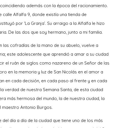
, coincidiendo además con la época del racionamiento.
 calle Alfalfa 9, donde existía una tienda de
tituyó por ‘La Granja’. Su arraigo a la Alfalfa le hizo
ia. De las dos que soy hermano, junto a mi familia.
 en las cofradías de la mano de su abuelo, vuelve a
ria; este adolescente que aprendió a amar a su ciudad
cir el ruán de siglos como nazareno de un Señor de las
doro en la memoria y luz de San Nicolás en el amor a
n en cada decisión, en cada paso al frente y en cada
s la verdad de nuestra Semana Santa, de esta ciudad
vera más hermosa del mundo, la de nuestra ciudad, la
el maestro Antonio Burgos.
 del día a día de la ciudad que tiene uno de los más