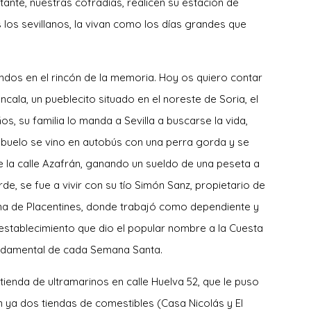
tante, nuestras cofradías, realicen su estación de
 los sevillanos, la vivan como los días grandes que
undos en el rincón de la memoria. Hoy os quiero contar
ncala, un pueblecito situado en el noreste de Soria, el
s, su familia lo manda a Sevilla a buscarse la vida,
buelo se vino en autobús con una perra gorda y se
la calle Azafrán, ganando un sueldo de una peseta a
, se fue a vivir con su tío Simón Sanz, propietario de
ina de Placentines, donde trabajó como dependiente y
n establecimiento que dio el popular nombre a la Cuesta
undamental de cada Semana Santa.
ienda de ultramarinos en calle Huelva 52, que le puso
an ya dos tiendas de comestibles (Casa Nicolás y El