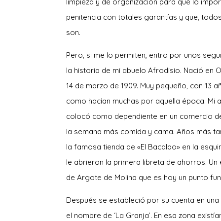
limpieza y de organización para que lo impor
penitencia con totales garantías y que, todos
son.
Pero, si me lo permiten, entro por unos seg
la historia de mi abuelo Afrodisio. Nació en O
14 de marzo de 1909. Muy pequeño, con 13 año
como hacían muchas por aquella época. Mi a
colocó como dependiente en un comercio de 
la semana más comida y cama. Años más tarde
la famosa tienda de «El Bacalao» en la esqu
le abrieron la primera libreta de ahorros. U
de Argote de Molina que es hoy un punto f
Después se estableció por su cuenta en una t
el nombre de ‘La Granja’. En esa zona existí