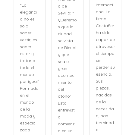
internaci
“La
o de
onal La
eleganci
Sevilla: “
firma
a no es
Queremo
o
Castañer
solo
s que la
ha sido
saber
ciudad
capaz de
vestir; es
se vista
atravesar
saber
de Bienal
e
el tiempo
estar y
y que
n
sin
tratar a
sea el
perder su
todo el
gran
,
esencia.
mundo
aconteci
l
Sus
por igual”
miento
piezas,
Formada
del
nacidas
en el
otoño”
de la
mundo
Esta
necesida
de la
entrevist
d, han
moda y
a
terminad
especiali
comienz
o
zada
a en un