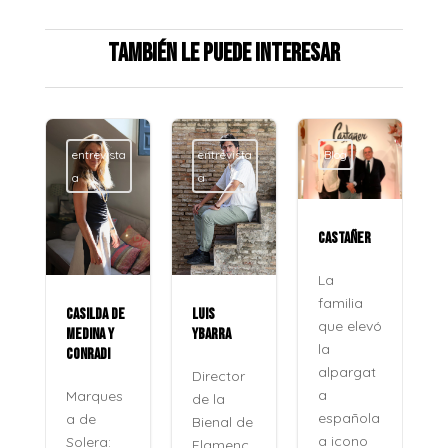
También le puede interesar
entrevista
entrevista
Blog
a
a
CASTAÑER
La
familia
CASILDA DE
LUIS
que elevó
MEDINA Y
YBARRA
la
CONRADI
alpargat
Director
a
Marques
de la
española
a de
Bienal de
a icono
Solera:
Flamenc