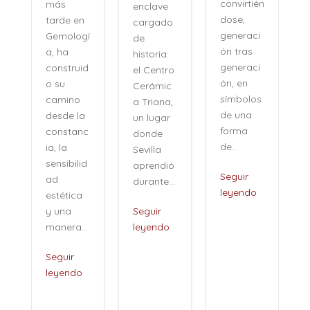
convirtién
más
enclave
dose,
tarde en
cargado
generaci
Gemologí
de
ón tras
a, ha
historia:
n
generaci
construid
el Centro
ón, en
o su
Cerámic
símbolos
camino
a Triana,
de una
desde la
un lugar
forma
constanc
donde
de...
ia, la
Sevilla
sensibilid
aprendió
,
Seguir
ad
durante...
leyendo
estética
i
y una
Seguir
manera...
leyendo
Seguir
leyendo