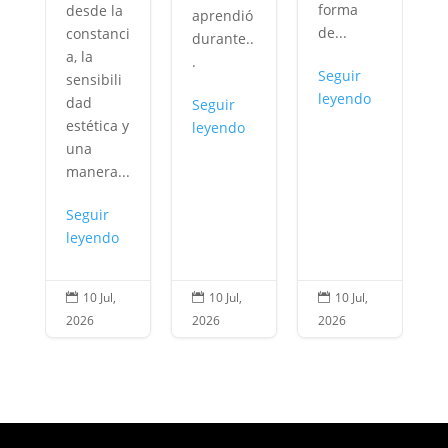
forma
desde la
aprendió
de...
constanci
durante..
,
a, la
.
Seguir
sensibili
i
leyendo
dad
Seguir
estética y
leyendo
una
manera...
Seguir
leyendo
10 Jul,
10 Jul,
10 Jul,



2026
2026
2026