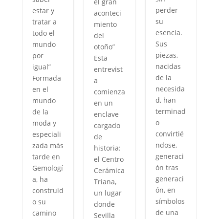
el gran
perder
estar y
aconteci
su
tratar a
miento
esencia.
todo el
del
Sus
mundo
otoño”
piezas,
por
Esta
nacidas
igual”
entrevist
de la
Formada
a
necesida
en el
comienza
d, han
mundo
en un
terminad
de la
enclave
o
moda y
cargado
y
convirtié
especiali
de
ndose,
zada más
historia:
generaci
tarde en
el Centro
n
ón tras
Gemologí
Cerámica
generaci
a, ha
Triana,
ón, en
construid
un lugar
símbolos
o su
donde
de una
camino
Sevilla