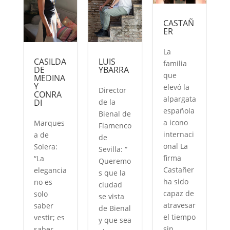
CASTAÑ
ER
La
CASILDA
LUIS
familia
DE
YBARRA
que
MEDINA
O
Y
elevó la
Director
CONRA
alpargata
DI
de la
española
Bienal de
a icono
Marques
Flamenco
internaci
a de
de
onal La
Solera:
Sevilla: “
firma
“La
Queremo
o
Castañer
elegancia
s que la
ha sido
no es
ciudad
capaz de
solo
se vista
atravesar
saber
de Bienal
e
el tiempo
vestir; es
y que sea
n
sin
saber