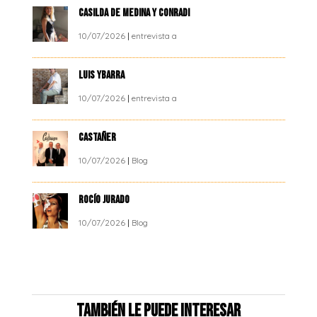
CASILDA DE MEDINA Y CONRADI
10/07/2026
|
entrevista a
LUIS YBARRA
10/07/2026
|
entrevista a
CASTAÑER
10/07/2026
|
Blog
ROCÍO JURADO
10/07/2026
|
Blog
También le puede interesar