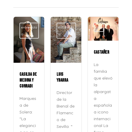
entrevista
entrevista
Blog
a
a
CASTAÑER
La
familia
CASILDA DE
LUIS
que elevó
MEDINA Y
YBARRA
la
CONRADI
alpargat
Director
a
Marques
de la
española
a de
Bienal de
a icono
Solera:
Flamenc
internaci
“La
o de
onal La
eleganci
Sevilla: “