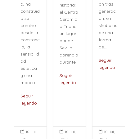
ón tras
a, ha
historia:
n
generaci
construid
el Centro
ón, en
o su
Cerámic
símbolos
camino
a Triana,
de una
desde la
un lugar
forma
constanc
donde
de...
ia, la
Sevilla
sensibilid
aprendió
,
Seguir
ad
durante...
leyendo
estética
i
y una
Seguir
manera...
leyendo
Seguir
leyendo
10 Jul,
10 Jul,
10 Jul,



2026
2026
2026