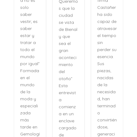
firma
a no es
Queremo
o
Castañer
solo
s que la
ha sido
saber
ciudad
capaz de
vestir; es
se vista
atravesar
saber
de Bienal
e
el tiempo
estar y
y que
n
sin
tratar a
sea el
perder su
todo el
gran
,
esencia.
mundo
aconteci
l
Sus
por igual”
miento
piezas,
Formada
del
nacidas
en el
otoño”
de la
mundo
Esta
necesida
de la
entrevist
d, han
moda y
a
terminad
especiali
comienz
o
zada
a en un
convirtién
más
enclave
dose,
tarde en
cargado
generaci
Gemologí
de