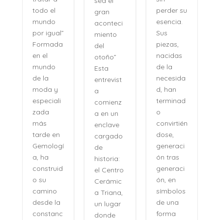
sea el
s, sino
perder su
gran
como se
esencia.
aconteci
evocan
Sus
”
miento
las
piezas,
a
del
certezas:
nacidas
otoño”
sin
de la
Esta
esfuerzo,
necesida
entrevist
sin
d, han
a
distancia,
terminad
comienz
con una
o
a en un
naturalid
convirtién
enclave
ad que
dose,
cargado
desconci
generaci
í
de
erta. Su
ón tras
historia:
voz no
generaci
d
el Centro
pertenec
ón, en
Cerámic
e al
símbolos
a Triana,
pasado,
de una
un lugar
sino a
forma
c
donde