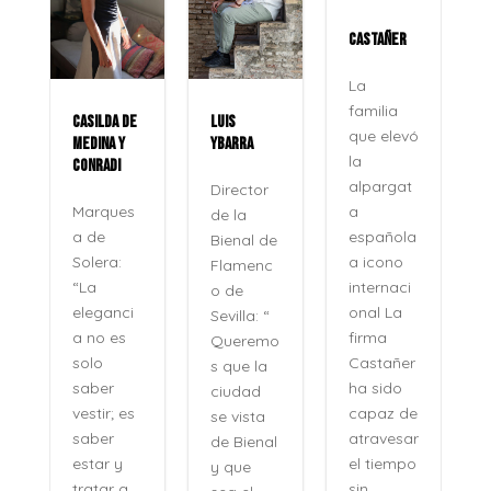
CASTAÑER
ROCÍO
JURADO
La
familia
LUIS
La voz
que elevó
YBARRA
que no
la
se apaga
alpargat
Director
Veinte
a
de la
años
española
Bienal de
después,
a icono
Flamenc
su
internaci
o de
nombre
onal La
Sevilla: “
no se
firma
Queremo
pronunci
Castañer
s que la
a como
ha sido
ciudad
se
capaz de
se vista
pronunci
atravesar
de Bienal
an los
el tiempo
y que
recuerdo
sin