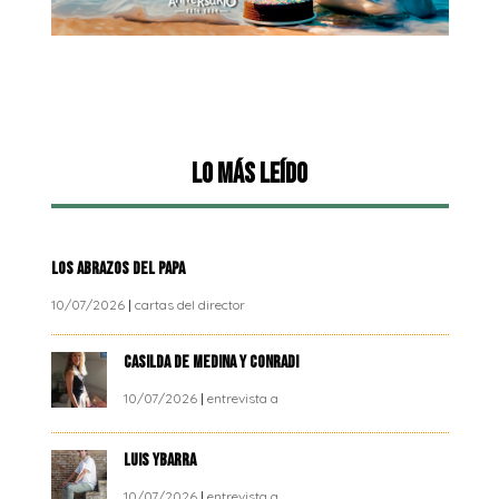
Lo más leído
LOS ABRAZOS DEL PAPA
10/07/2026
|
cartas del director
CASILDA DE MEDINA Y CONRADI
10/07/2026
|
entrevista a
LUIS YBARRA
10/07/2026
|
entrevista a