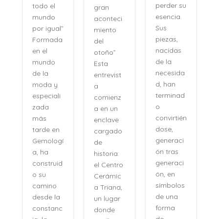
s, sino
perder su
gran
como se
esencia.
aconteci
evocan
Sus
l”
miento
las
piezas,
da
del
certezas:
nacidas
otoño”
sin
de la
Esta
esfuerzo,
necesida
entrevist
sin
d, han
a
distancia,
terminad
i
comienz
con una
o
a en un
naturalid
convirtién
enclave
ad que
dose,
n
cargado
desconci
generaci
gí
de
erta. Su
ón tras
historia:
voz no
generaci
id
el Centro
pertenec
ón, en
Cerámic
e al
símbolos
a Triana,
pasado,
de una
a
un lugar
sino a
forma
nc
donde
una