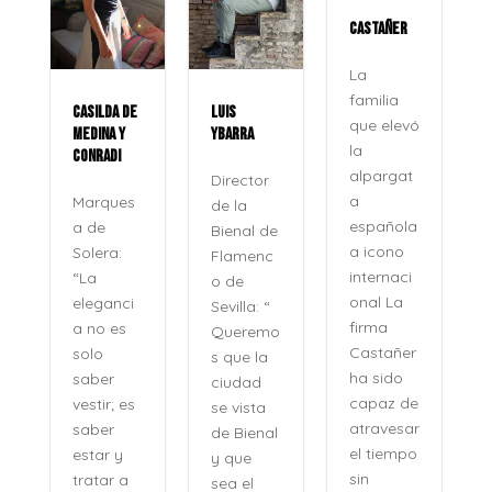
CASTAÑER
ROCÍO
JURADO
La
familia
DE
LUIS
La voz
que elevó
YBARRA
que no
la
se apaga
alpargat
Director
Veinte
a
s
de la
años
española
Bienal de
después,
a icono
Flamenc
su
internaci
o de
nombre
onal La
i
Sevilla: “
no se
firma
Queremo
pronunci
Castañer
s que la
a como
ha sido
ciudad
se
capaz de
s
se vista
pronunci
atravesar
de Bienal
an los
el tiempo
y que
recuerdo
sin
sea el