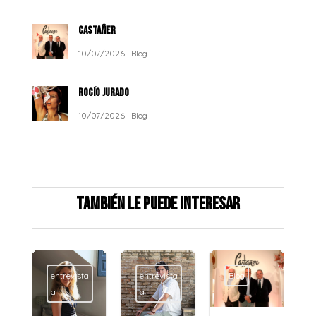
CASTAÑER
10/07/2026
|
Blog
ROCÍO JURADO
10/07/2026
|
Blog
También le puede interesar
ta
entrevista
Blog
Blog
a