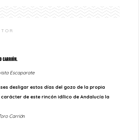
CTOR
o Carrión.
Revista Escaparate
oses desligar estos días del gozo de la propia
 carácter de este rincón idílico de Andalucía la
T
oro
C
arrió
n