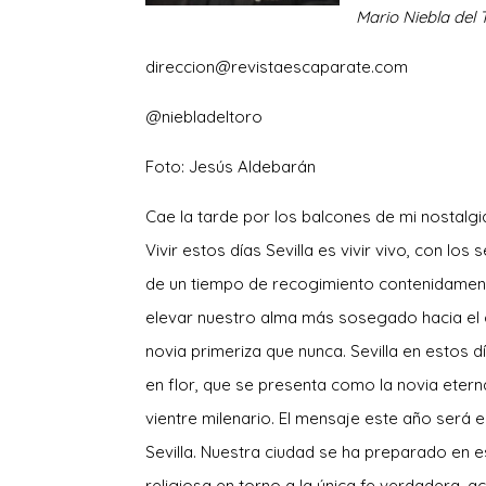
M
ario
N
iebla del
direccion@revistaescaparate.com
@niebladeltoro
Foto: Jesús Aldebarán
C
ae la tarde por los balcones de mi nostalg
Vivir estos días Sevilla es vivir vivo, con lo
de un tiempo de recogimiento contenidamente
elevar nuestro alma más sosegado hacia el ci
novia primeriza que nunca. Sevilla en estos 
en flor, que se presenta como la novia etern
vientre milenario. El mensaje este año será 
Sevilla. Nuestra ciudad se ha preparado en 
religiosa en torno a la única fe verdadera, 