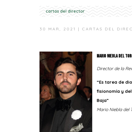
cartas del director
30 MAR, 2021
|
CARTAS DEL DIRE
Mario Niebla del Tor
Director de la 
“Es tarea de di
fisionomía y del
Baja”
M
ario
N
iebla del