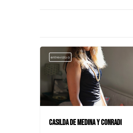
entrevista a
ue la paz no
onde se
l corazón
CASILDA DE MEDINA Y CONRADI
lver odio