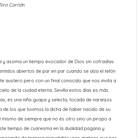
T
oro
C
arrió
n
ia y asoma un tiempo evocador de Dios sin cofradías.
s sentidos abiertos de par en par cuando se alza el telón
 austero pero con un final conocido que nos invita a
elo de la ciudad eterna. Sevilla estos días es más
días, es una niña guapa y selecta, tocada de naranjos
a de los que tuvimos la dicha de haber nacido de su
el mismo de siempre que no es otro sino un piropo a
este tiempo de cuaresma en la dualidad pagana y
acariciando de manera inigualable unos matices que nos