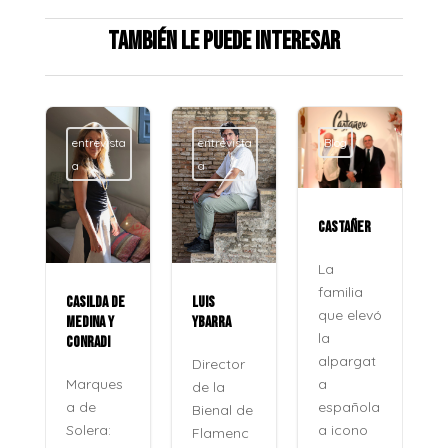
También le puede interesar
entrevista
entrevista
Blog
a
a
CASTAÑER
La
familia
CASILDA DE
LUIS
que elevó
MEDINA Y
YBARRA
la
CONRADI
alpargat
Director
a
Marques
de la
española
a de
Bienal de
a icono
Solera:
Flamenc