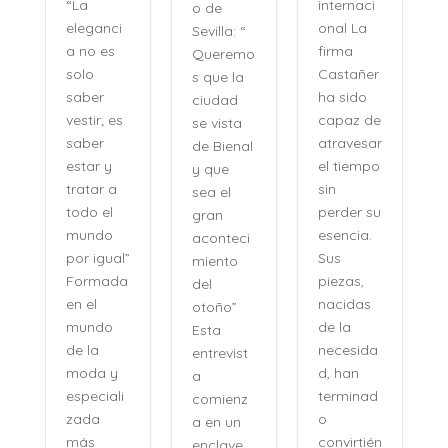
internaci
“La
o de
onal La
eleganci
Sevilla: “
firma
a no es
Queremo
o
Castañer
solo
s que la
ha sido
saber
ciudad
capaz de
vestir; es
se vista
atravesar
saber
de Bienal
e
el tiempo
estar y
y que
n
sin
tratar a
sea el
perder su
todo el
gran
,
esencia.
mundo
aconteci
l
Sus
por igual”
miento
piezas,
Formada
del
nacidas
en el
otoño”
de la
mundo
Esta
necesida
de la
entrevist
d, han
moda y
a
terminad
especiali
comienz
o
zada
a en un
convirtién
más
enclave