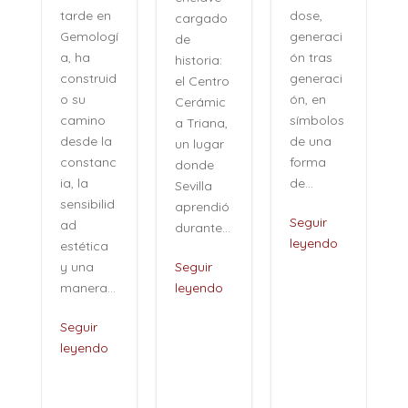
dose,
tarde en
cargado
generaci
Gemologí
de
ón tras
a, ha
historia:
n
generaci
construid
el Centro
ón, en
o su
Cerámic
símbolos
camino
a Triana,
de una
desde la
un lugar
forma
constanc
donde
de...
ia, la
Sevilla
sensibilid
aprendió
,
Seguir
ad
durante...
leyendo
estética
i
y una
Seguir
manera...
leyendo
Seguir
leyendo