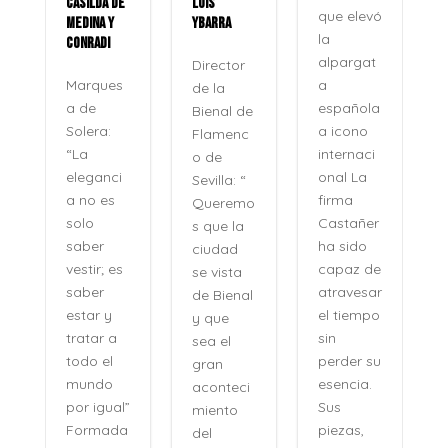
CASILDA DE
LUIS
que elevó
MEDINA Y
YBARRA
la
CONRADI
alpargat
Director
a
Marques
de la
española
a de
Bienal de
a icono
Solera:
Flamenc
internaci
“La
o de
onal La
eleganci
Sevilla: “
firma
a no es
Queremo
o
Castañer
solo
s que la
ha sido
saber
ciudad
capaz de
vestir; es
se vista
atravesar
saber
de Bienal
e
el tiempo
estar y
y que
n
sin
tratar a
sea el
perder su
todo el
gran
,
esencia.
mundo
aconteci
l
Sus
por igual”
miento
piezas,
Formada
del