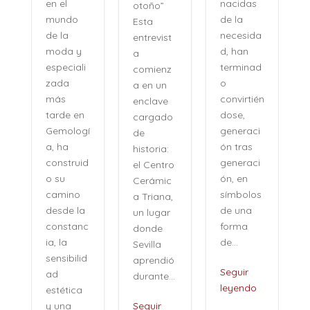
nacidas
en el
otoño”
de la
mundo
Esta
necesida
de la
entrevist
d, han
moda y
a
terminad
especiali
comienz
o
zada
a en un
convirtién
más
enclave
dose,
tarde en
cargado
generaci
Gemologí
de
ón tras
a, ha
historia:
n
generaci
construid
el Centro
ón, en
o su
Cerámic
símbolos
camino
a Triana,
de una
desde la
un lugar
forma
constanc
donde
de...
ia, la
Sevilla
sensibilid
aprendió
,
Seguir
ad
durante...
leyendo
estética
i
y una
Seguir