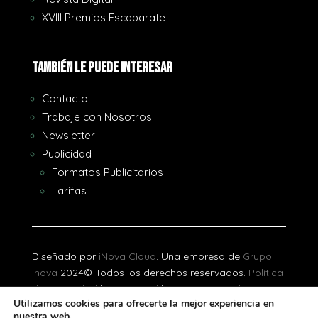
XVIII Premios Escaparate
También le puede interesar
Contacto
Trabaje con Nosotros
Newsletter
Publicidad
Formatos Publicitarios
Tarifas
Diseñado por
iNova Cloud
. Una empresa de
Grupo
Inova
2024© Todos los derechos reservados.
Política
de Privacidad
|
Aviso Legal
|
Política de Cookies
Utilizamos cookies para ofrecerte la mejor experiencia en
nuestra web.