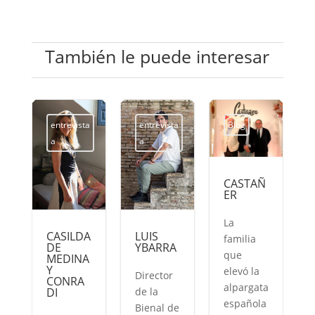
También le puede interesar
entrevista
entrevista
Blog
a
a
CASTAÑ
ER
La
CASILDA
LUIS
familia
DE
YBARRA
que
MEDINA
O
Y
elevó la
Director
CONRA
alpargata
DI
de la
española
Bienal de