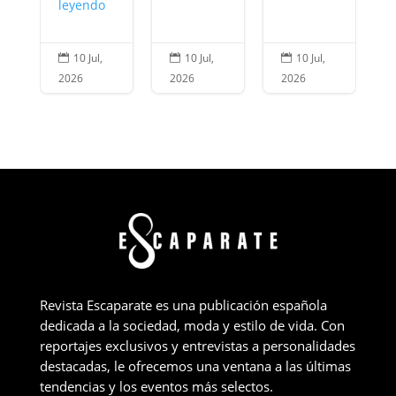
leyendo
10 Jul,
10 Jul,
10 Jul,



2026
2026
2026
Revista Escaparate es una publicación española
dedicada a la sociedad, moda y estilo de vida. Con
reportajes exclusivos y entrevistas a personalidades
destacadas, le ofrecemos una ventana a las últimas
tendencias y los eventos más selectos.