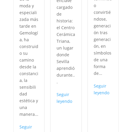
enclave
o
moda y
cargado
y
convirtié
especiali
de
ndose,
zada más
historia:
generaci
tarde en
el Centro
n
ón tras
Gemologí
Cerámica
generaci
a, ha
Triana,
ón, en
construid
un lugar
símbolos
o su
donde
de una
camino
Sevilla
forma
desde la
aprendió
de...
constanci
durante..
,
a, la
.
Seguir
sensibili
i
leyendo
dad
Seguir
estética y
leyendo
una
manera...
Seguir