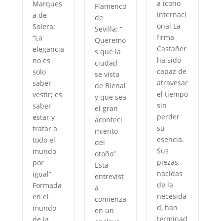
a icono
Marques
Flamenco
internaci
a de
de
onal La
Solera:
Sevilla: “
firma
“La
Queremo
o
Castañer
elegancia
s que la
ha sido
no es
ciudad
capaz de
solo
se vista
atravesar
saber
de Bienal
e
el tiempo
vestir; es
y que sea
n
sin
saber
el gran
perder
estar y
aconteci
su
tratar a
miento
esencia.
todo el
del
Sus
mundo
otoño”
piezas,
por
Esta
nacidas
igual”
entrevist
de la
Formada
a
necesida
en el
comienza
d, han
mundo
en un
terminad
de la