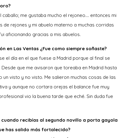
toro?
l caballo; me gustaba mucho el rejoneo…. entonces mi
s de rejones y mi abuelo materno a muchas corridas
fui aficionando gracias a mis abuelos.
ación en Las Ventas ¿Fue como siempre soñaste?
el día en el que fuese a Madrid porque al final se
e. Desde que me avisaron que toreaba en Madrid hasta
mo un visto y no visto. Me salieron muchas cosas de las
tiva y aunque no cortara orejas el balance fue muy
rofesional vio la buena tarde que eché. Sin duda fue
cuando recibías al segundo novillo a porta gayola
e has salido más fortalecido?