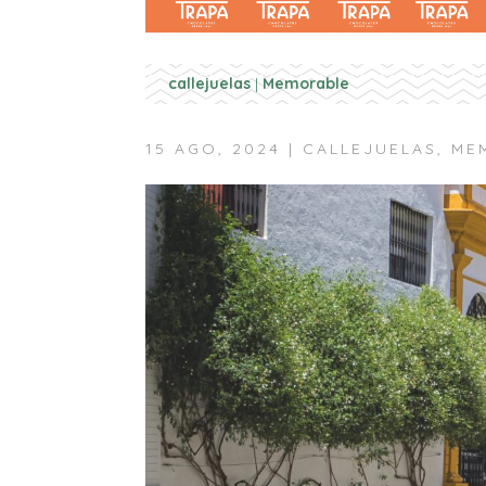
callejuelas
|
Memorable
15 AGO, 2024
|
CALLEJUELAS
,
ME