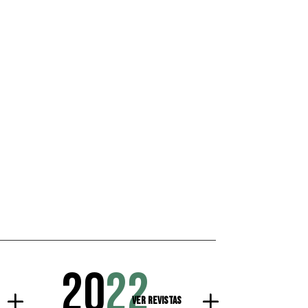
20
22
Ver Revistas