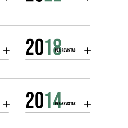
20
18
Ver Revistas
20
14
Ver Revistas