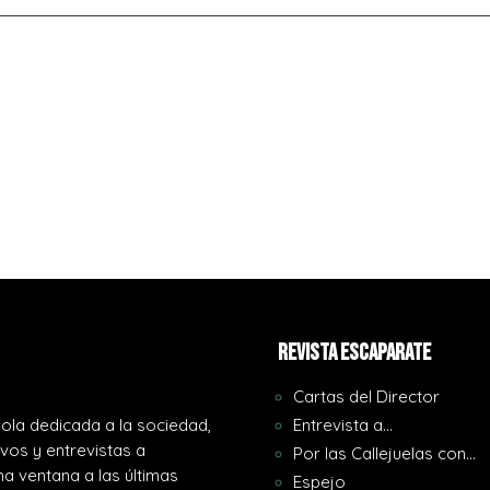
REVISTA ESCAPARATE
Cartas del Director
ola dedicada a la sociedad,
Entrevista a…
ivos y entrevistas a
Por las Callejuelas con…
a ventana a las últimas
Espejo