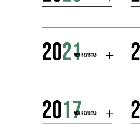
20
21
Ver Revistas
20
17
Ver Revistas