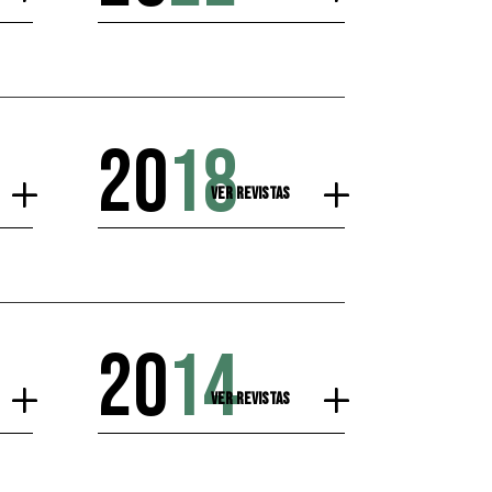
20
18
Ver Revistas
20
14
Ver Revistas