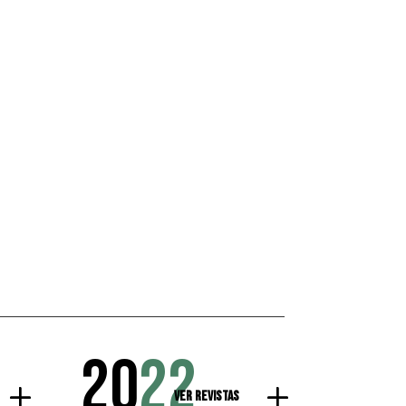
20
22
Ver Revistas