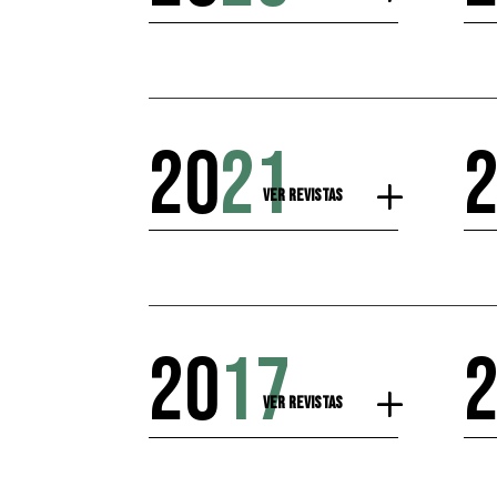
20
21
Ver Revistas
20
17
Ver Revistas