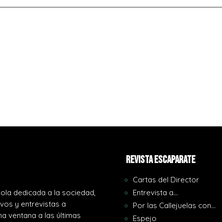
REVISTA ESCAPARATE
Cartas del Director
ola dedicada a la sociedad,
Entrevista a…
ivos y entrevistas a
Por las Callejuelas con…
a ventana a las últimas
Espejo