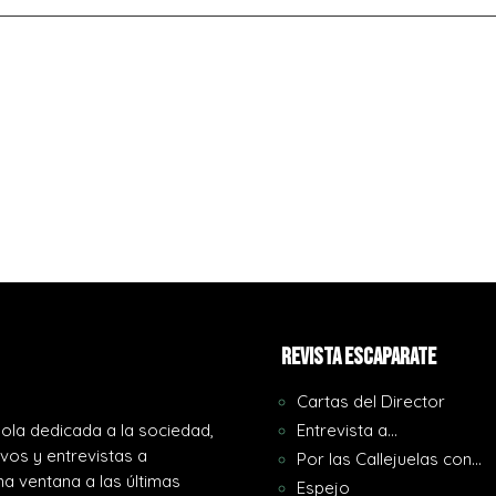
REVISTA ESCAPARATE
Cartas del Director
ola dedicada a la sociedad,
Entrevista a…
ivos y entrevistas a
Por las Callejuelas con…
a ventana a las últimas
Espejo