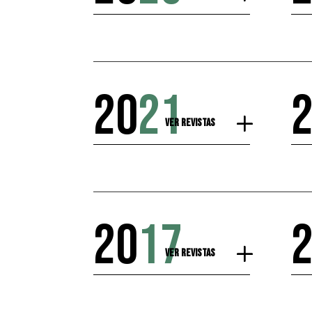
20
21
Ver Revistas
20
17
Ver Revistas