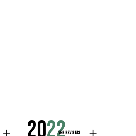
20
22
Ver Revistas