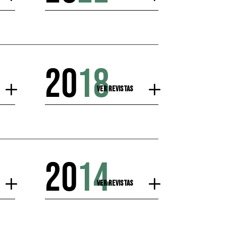
20
18
Ver Revistas
20
14
Ver Revistas